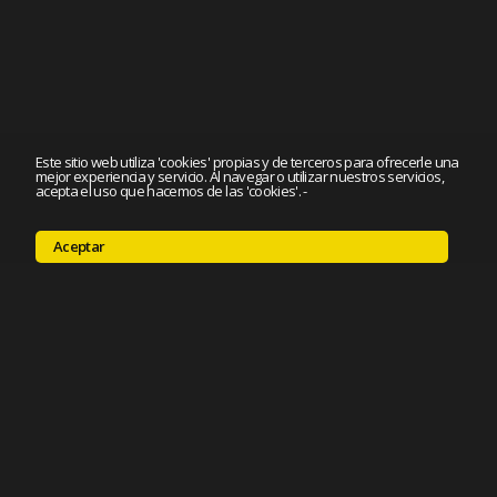
Este sitio web utiliza 'cookies' propias y de terceros para ofrecerle una
mejor experiencia y servicio. Al navegar o utilizar nuestros servicios,
acepta el uso que hacemos de las 'cookies'.
-
Aceptar