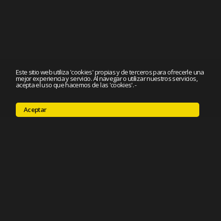
Este sitio web utiliza 'cookies' propias y de terceros para ofrecerle una
mejor experiencia y servicio. Al navegar o utilizar nuestros servicios,
acepta el uso que hacemos de las 'cookies'.
-
Aceptar