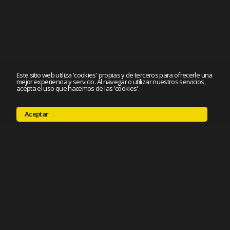
Este sitio web utiliza 'cookies' propias y de terceros para ofrecerle una
mejor experiencia y servicio. Al navegar o utilizar nuestros servicios,
acepta el uso que hacemos de las 'cookies'.
-
Aceptar